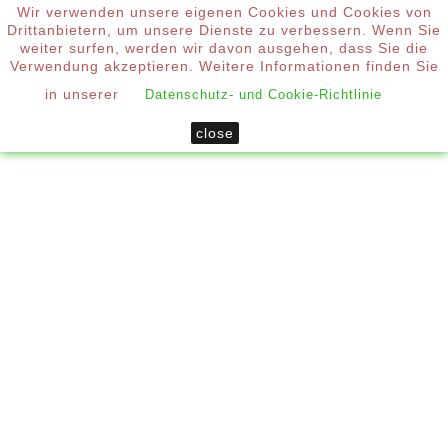
Wir verwenden unsere eigenen Cookies und Cookies von
0
Drittanbietern, um unsere Dienste zu verbessern. Wenn Sie

weiter surfen, werden wir davon ausgehen, dass Sie die
Verwendung akzeptieren. Weitere Informationen finden Sie
Startseite
Insektenschutz
in unserer
Datenschutz- und Cookie-Richtlinie
Plissee-Insektenschutz
close

KATEGORIEN

NEUE ARTIKEL
PLISSEE-INSEKTENSCHUTZ