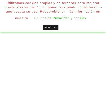
Utilizamos cookies propias y de terceros para mejorar
0
nuestros servicios. Si continua navegando, consideramos

que acepta su uso. Puede obtener más información en
nuestra
Política de Privacidad y cookies
Inicio
Decoración
aceptar

CATEGORÍAS

NOVEDADES
DECORACIÓN
Se trata de una amplia selección de cortinas y
estores pensados para adaptarse a la privacidad
necesaria en cualquier ambiente de viviendas,