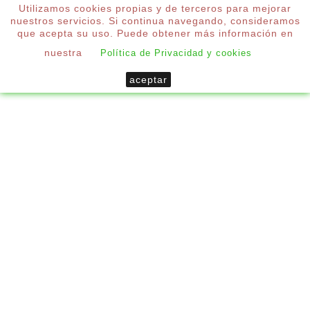
Utilizamos cookies propias y de terceros para mejorar
0
nuestros servicios. Si continua navegando, consideramos

que acepta su uso. Puede obtener más información en
nuestra
Política de Privacidad y cookies
Inicio
Persianas
Persianas Cadenilla
aceptar

CATEGORÍAS

NOVEDADES
PERSIANAS CADENILLA
Típica de las fachadas más antiguas de toda nuestra
geografía, nos permite abrir la puerta o ventana
para refrescar la estancia donde es instalada,