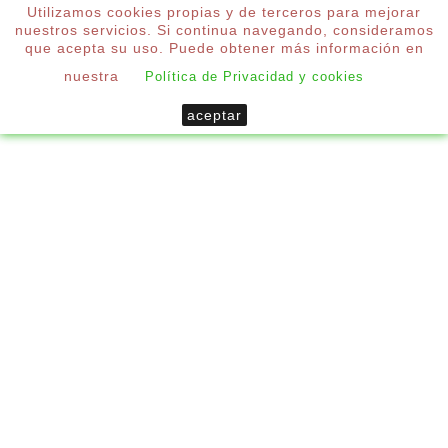
Utilizamos cookies propias y de terceros para mejorar
0
nuestros servicios. Si continua navegando, consideramos

que acepta su uso. Puede obtener más información en
nuestra
Política de Privacidad y cookies
Inicio
aceptar
Servicio De Medición Y Asesoramiento
Personalizado En MALLORCA
SERVICIO DE MEDICIÓN Y
ASESORAMIENTO PERSONALIZADO
EN MALLORCA
*
Paso requerido
Servicio disponible solo en la Isla de Mallorca.
EHAUS®